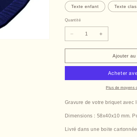
Texte enfant
Texte cla
Quantité
Quantité
Réduire
Augmenter
la
la
quantité
quantité
de
de
Ajouter au
Briquet
Briquet
texte
texte
avec
avec
petits
petits
cœurs
cœurs
Plus de moyens 
et
et
texte
texte
Gravure de votre briquet avec l
en
en
idée
idée
Dimensions : 58x40x10 mm. Poi
cadeau
cadeau
original.
original.
Livré dans une boite cartonnée