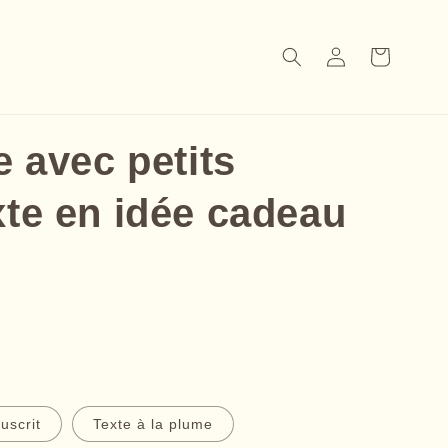
Panier
Connexion
e avec petits
xte en idée cadeau
uscrit
Texte à la plume