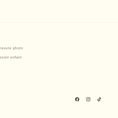
gravure photo
essin enfant
Facebook
Instagram
TikTok