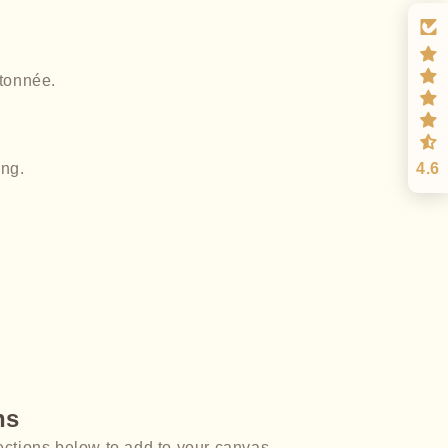
rtonnée.
ong.
4.6
ns
ections below to add to your canvas.