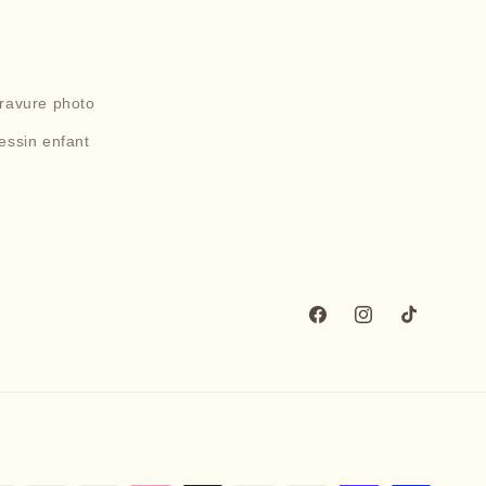
gravure photo
essin enfant
Facebook
Instagram
TikTok