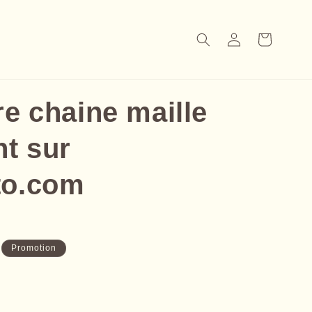
Connexion
Panier
re chaine maille
nt sur
to.com
Promotion
l