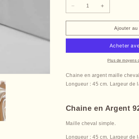
Réduire
Augmenter
la
la
quantité
quantité
de
de
Ajouter au
Trouvez
Trouvez
votre
votre
chaine
chaine
maille
maille
cheval
cheval
Plus de moyens 
argent
argent
sur
sur
Chaine en argent maille cheval
gravurephoto.com
gravurephoto.
Longueur : 45 cm. Largeur de l
Chaine en Argent 9
Maille cheval simple.
Longueur : 45 cm. Largeur de l