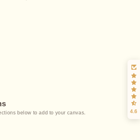
ns
4.6
ections below to add to your canvas.