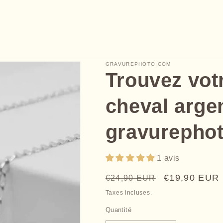
GRAVUREPHOTO.COM
Trouvez vot
cheval arge
gravurepho
1 avis
Prix
Prix
€19,90 EUR
€24,90 EUR
habituel
promotionne
Taxes incluses.
Quantité
Quantité