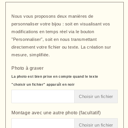
quantité
quantité
de
de
Collier
Collier
Nous vous proposons deux manières de
perlé
perlé
personnaliser votre bijou : soit en visualisant vos
bleu
bleu
modifications en temps réel via le bouton
azur
azur
avec
avec
"Personnaliser", soit en nous transmettant
médaillon
médaillon
directement votre fichier ou texte. La création sur
personnalisable
personnalisable
mesure, simplifiée.
en
en
acier
acier
Photo à graver
inoxydable
inoxydable
La photo est bien prise en compte quand le texte
"choisir un fichier" apparaît en noir
Choisir un fichier
Montage avec une autre photo (facultatif)
Choisir un fichier