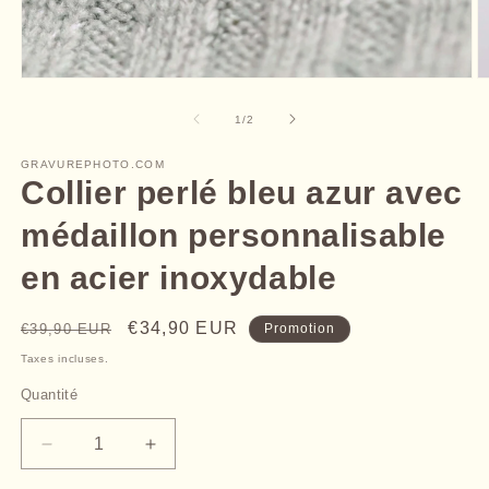
Ouvrir
O
le
le
média
m
de
1
/
2
1
2
dans
d
une
GRAVUREPHOTO.COM
u
fenêtre
Collier perlé bleu azur avec
f
modale
m
médaillon personnalisable
en acier inoxydable
Prix
Prix
€34,90 EUR
€39,90 EUR
Promotion
habituel
promotionnel
Taxes incluses.
Quantité
Quantité
Réduire
Augmenter
la
la