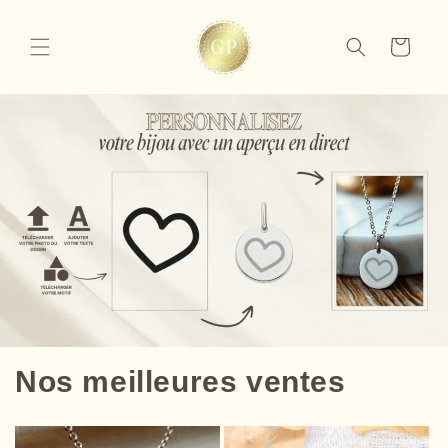
et
passer
au
Panier
contenu
Nos meilleures ventes