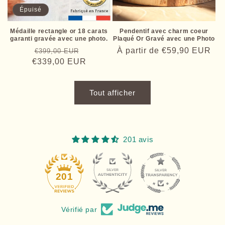
Épuisé
Médaille rectangle or 18 carats
Pendentif avec charm coeur
garanti gravée avec une photo.
Plaqué Or Gravé avec une Photo
Prix
Prix
Prix
À partir de
€59,90 EUR
€399,00 EUR
€339,00 EUR
habituel
promotionnel
habituel
Tout afficher
201 avis
34
201
Vérifié par