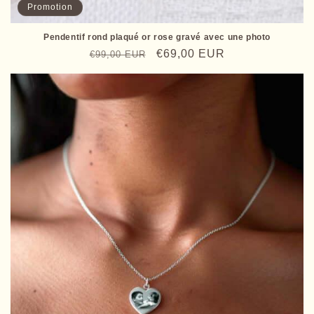
Promotion
Pendentif rond plaqué or rose gravé avec une photo
Prix
Prix
€69,00 EUR
€99,00 EUR
habituel
promotionnel