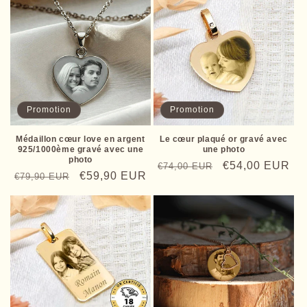
Promotion
Promotion
Médaillon cœur love en argent
Le cœur plaqué or gravé avec
925/1000ème gravé avec une
une photo
photo
Prix
Prix
€54,00 EUR
€74,00 EUR
Prix
Prix
€59,90 EUR
€79,90 EUR
habituel
promotionnel
habituel
promotionnel