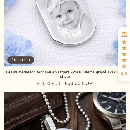
Promotion
Grand médaillon tonneau en argent 925/1000ème gravé avec une
4.6
photo
Prix
Prix
€69,00 EUR
€99,00 EUR
habituel
promotionnel