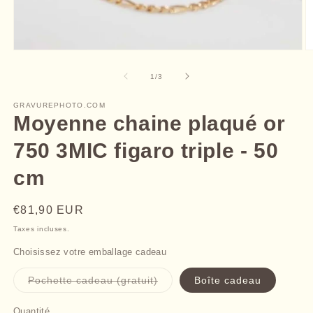
Ouvrir
O
le
le
média
m
de
1
/
3
1
2
dans
d
une
GRAVUREPHOTO.COM
u
fenêtre
Moyenne chaine plaqué or
f
modale
m
750 3MIC figaro triple - 50
cm
Prix
€81,90 EUR
habituel
Taxes incluses.
Choisissez votre emballage cadeau
Variante
Pochette cadeau (gratuit)
Boîte cadeau
épuisée
ou
indisponible
Quantité