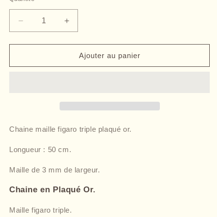
Quantité
Réduire
Augmenter
la
la
quantité
quantité
de
de
Ajouter au panier
Moyenne
Moyenne
chaine
chaine
plaqué
plaqué
or
or
750
750
3MIC
3MIC
figaro
figaro
Chaine maille figaro triple plaqué or.
triple
triple
-
-
Longueur : 50 cm.
50
50
cm
cm
Maille de 3 mm de largeur.
Chaine en Plaqué Or.
Maille figaro triple.