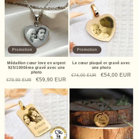
Promotion
Promotion
Médaillon cœur love en argent
Le cœur plaqué or gravé avec
925/1000ème gravé avec une
une photo
photo
Prix
Prix
€54,00 EUR
€74,00 EUR
Prix
Prix
€59,90 EUR
€79,90 EUR
habituel
promotionnel
habituel
promotionnel