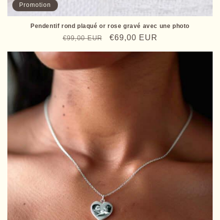
Promotion
Pendentif rond plaqué or rose gravé avec une photo
Prix
Prix
€69,00 EUR
€99,00 EUR
habituel
promotionnel