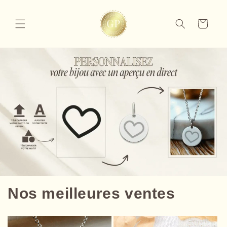
et
passer
au
Panier
contenu
Nos meilleures ventes