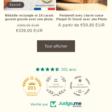
Épuisé
Médaille rectangle or 18 carats
Pendentif avec charm coeur
garanti gravée avec une photo.
Plaqué Or Gravé avec une Photo
Prix
Prix
Prix
À partir de
€59,90 EUR
€399,00 EUR
€339,00 EUR
habituel
promotionnel
habituel
Tout afficher
201 avis
34
201
Vérifié par