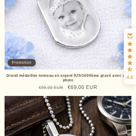
Promotion
Grand médaillon tonneau en argent 925/1000ème gravé avec une
4.6
photo
Prix
Prix
€69,00 EUR
€99,00 EUR
habituel
promotionnel