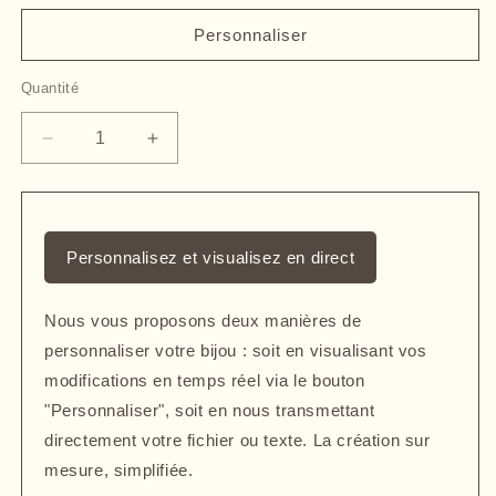
Personnaliser
Quantité
Quantité
Réduire
Augmenter
la
la
quantité
quantité
de
de
Petit
Petit
Personnalisez et visualisez en direct
cœur
cœur
bombé
bombé
en
en
Nous vous proposons deux manières de
argent
argent
personnaliser votre bijou : soit en visualisant vos
gravé
gravé
avec
avec
modifications en temps réel via le bouton
une
une
"Personnaliser", soit en nous transmettant
photo
photo
directement votre fichier ou texte. La création sur
mesure, simplifiée.