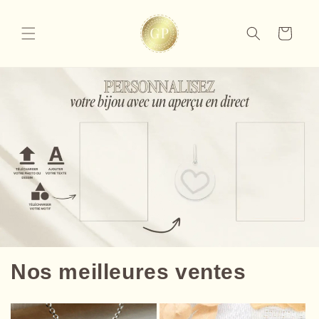
et
passer
au
Panier
contenu
Nos meilleures ventes