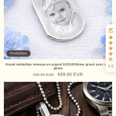
Promotion
Grand médaillon tonneau en argent 925/1000ème gravé avec une
4.6
photo
Prix
Prix
€69,00 EUR
€99,00 EUR
habituel
promotionnel