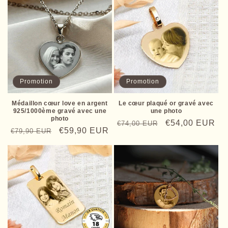
Promotion
Promotion
Médaillon cœur love en argent
Le cœur plaqué or gravé avec
925/1000ème gravé avec une
une photo
photo
Prix
Prix
€54,00 EUR
€74,00 EUR
Prix
Prix
€59,90 EUR
€79,90 EUR
habituel
promotionnel
habituel
promotionnel