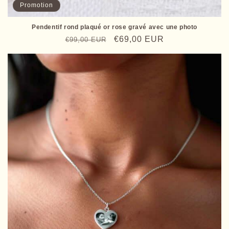
Promotion
Pendentif rond plaqué or rose gravé avec une photo
Prix
Prix
€69,00 EUR
€99,00 EUR
habituel
promotionnel