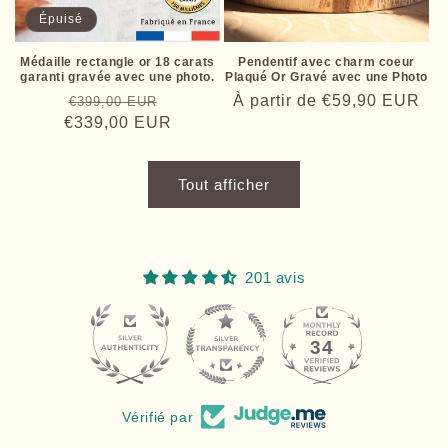
Épuisé
Médaille rectangle or 18 carats
Pendentif avec charm coeur
garanti gravée avec une photo.
Plaqué Or Gravé avec une Photo
Prix
Prix
Prix
À partir de
€59,90 EUR
€399,00 EUR
€339,00 EUR
habituel
promotionnel
habituel
Tout afficher
201 avis
34
201
Vérifié par