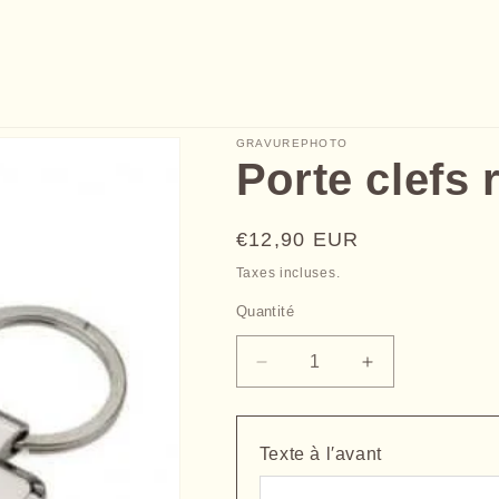
GRAVUREPHOTO
Porte clefs 
Prix
€12,90 EUR
habituel
Taxes incluses.
Quantité
Quantité
Réduire
Augmenter
la
la
quantité
quantité
de
de
Texte à l′avant
Porte
Porte
clefs
clefs