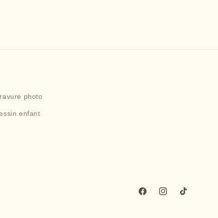
gravure photo
essin enfant
Facebook
Instagram
TikTok