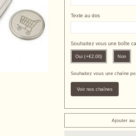
rectangle
rectangle
caddie
caddie
Texte au dos
Souhaitez vous une boîte c
Oui (+€2.00)
Non
Souhaitez vous une chaîne po
Voir nos chaînes
Ajouter au