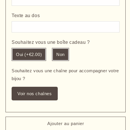
casque
casque
de
de
Texte au dos
moto
moto
noir
noir
gravé
gravé
Souhaitez vous une boîte cadeau ?
Oui (+€2.00)
Non
Souhaitez vous une chaîne pour accompagner votre
bijou ?
Voir nos chaînes
Ajouter au panier