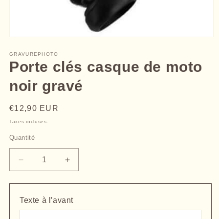
Ouvrir
le
média
GRAVUREPHOTO
1
Porte clés casque de moto
dans
une
noir gravé
fenêtre
modale
Prix
€12,90 EUR
habituel
Taxes incluses.
Quantité
Quantité
Réduire
Augmenter
la
la
quantité
quantité
de
de
Texte à l′avant
Porte
Porte
clés
clés