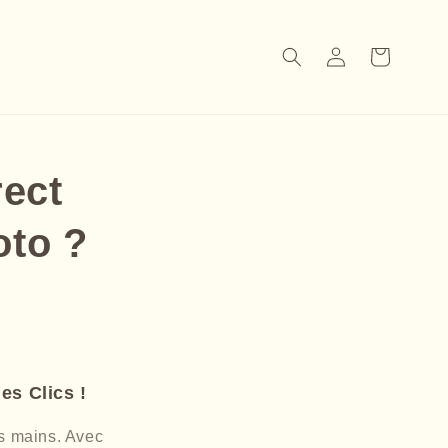
Connexion
Panier
ect
oto ?
es Clics !
os mains. Avec