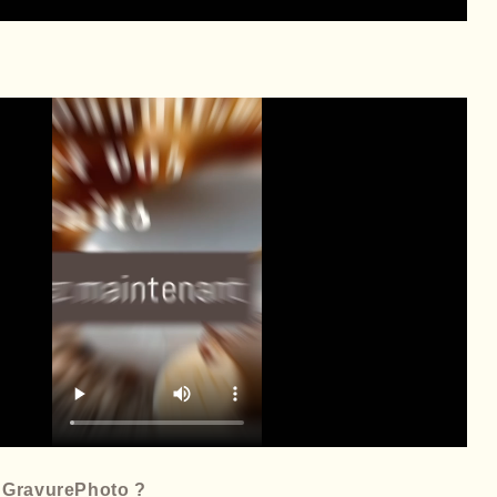
r GravurePhoto ?