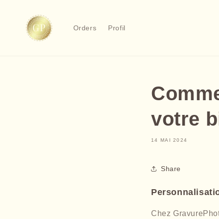
et
passer
au
Orders
Profil
contenu
Commen
votre b
14 MAI 2024
Share
Personnalisatio
Chez GravurePhoto