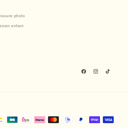
gravure photo
essin enfant
Facebook
Instagram
TikTok