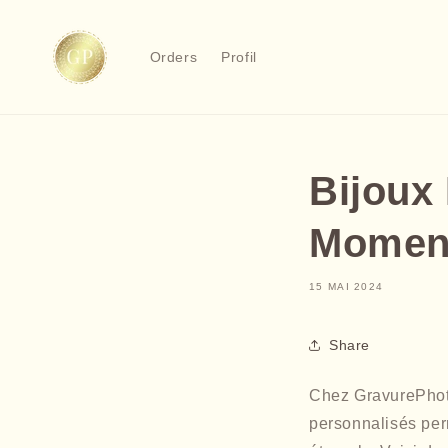
et
passer
au
Orders
Profil
contenu
Bijoux
Moment
15 MAI 2024
Share
Chez GravurePhoto
personnalisés per