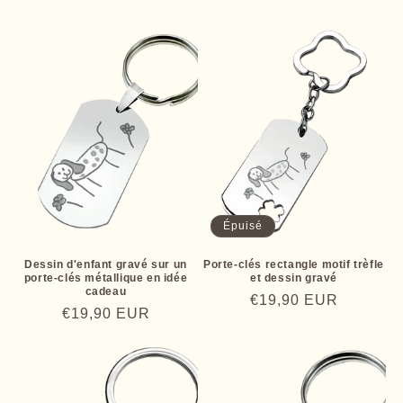
habituel
promotionnel
habituel
Épuisé
Dessin d'enfant gravé sur un
Porte-clés rectangle motif trèfle
porte-clés métallique en idée
et dessin gravé
cadeau
Prix
€19,90 EUR
Prix
€19,90 EUR
habituel
habituel