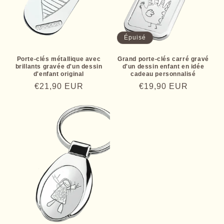
Épuisé
Porte-clés métallique avec
Grand porte-clés carré gravé
brillants gravée d'un dessin
d'un dessin enfant en idée
d'enfant original
cadeau personnalisé
Prix
€21,90 EUR
Prix
€19,90 EUR
habituel
habituel