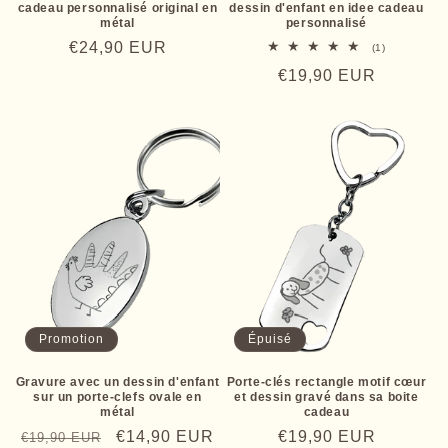
cadeau personnalisé original en
dessin d'enfant en idee cadeau
métal
personnalisé
Prix
€24,90 EUR
1
(1)
total
habituel
Prix
€19,90 EUR
des
critiques
habituel
Promotion
Épuisé
Gravure avec un dessin d'enfant
Porte-clés rectangle motif cœur
sur un porte-clefs ovale en
et dessin gravé dans sa boite
métal
cadeau
Prix
Prix
€14,90 EUR
Prix
€19,90 EUR
€19,90 EUR