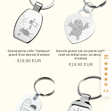
Grand porte-clés "tonneau"
Dessin gravé sur un porte-clefs
gravé d'un dessin d'enfant
rond en métal avec un dessin
d'enfant
Prix
€19,90 EUR
Prix
€19,90 EUR
habituel
habituel
4.6