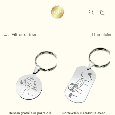
et
passer
au
Panier
contenu
Filtrer et trier
11 produits
Dessin gravé sur porte-clé
Porte-clés métallique avec