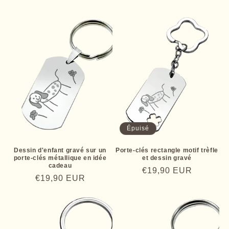
habituel
promotionnel
habituel
Épuisé
Dessin d'enfant gravé sur un
Porte-clés rectangle motif trèfle
porte-clés métallique en idée
et dessin gravé
cadeau
Prix
€19,90 EUR
Prix
€19,90 EUR
habituel
habituel