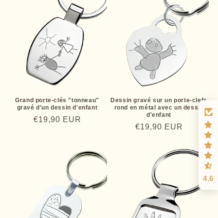
Grand porte-clés "tonneau"
Dessin gravé sur un porte-clefs
gravé d'un dessin d'enfant
rond en métal avec un dessin
d'enfant
Prix
€19,90 EUR
Prix
€19,90 EUR
habituel
habituel
4.6