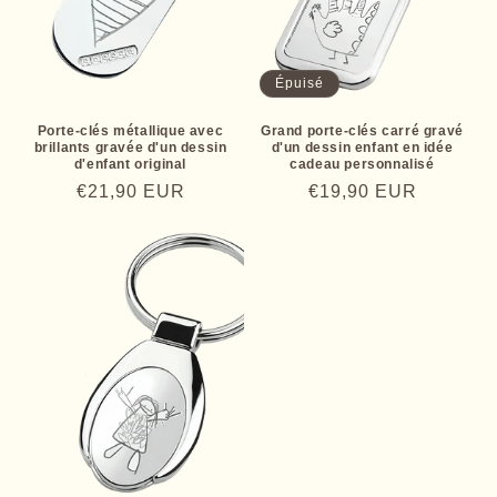
Épuisé
Porte-clés métallique avec
Grand porte-clés carré gravé
brillants gravée d'un dessin
d'un dessin enfant en idée
d'enfant original
cadeau personnalisé
Prix
€21,90 EUR
Prix
€19,90 EUR
habituel
habituel