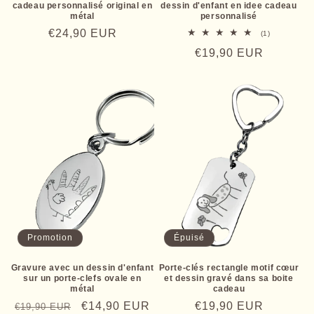
cadeau personnalisé original en
dessin d'enfant en idee cadeau
métal
personnalisé
Prix
€24,90 EUR
1
(1)
total
habituel
Prix
€19,90 EUR
des
critiques
habituel
Promotion
Épuisé
Gravure avec un dessin d'enfant
Porte-clés rectangle motif cœur
sur un porte-clefs ovale en
et dessin gravé dans sa boite
métal
cadeau
Prix
Prix
€14,90 EUR
Prix
€19,90 EUR
€19,90 EUR