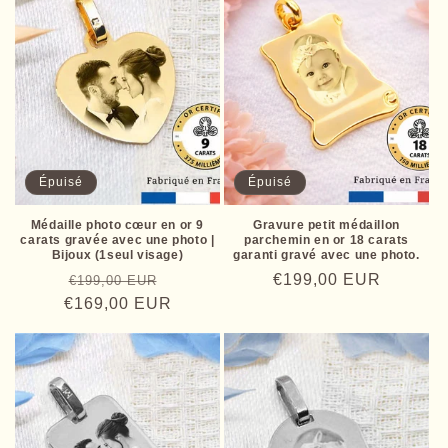
Épuisé
Épuisé
Médaille photo cœur en or 9
Gravure petit médaillon
carats gravée avec une photo |
parchemin en or 18 carats
Bijoux (1seul visage)
garanti gravé avec une photo.
Prix
Prix
Prix
€199,00 EUR
€199,00 EUR
€169,00 EUR
habituel
promotionnel
habituel