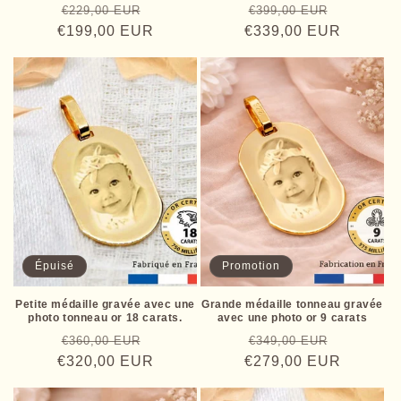
Prix
Prix
Prix
Prix
€229,00 EUR
des
€399,00 EUR
des
critiques
critiques
€199,00 EUR
habituel
promotionnel
€339,00 EUR
habituel
promotio
Épuisé
Promotion
Petite médaille gravée avec une
Grande médaille tonneau gravée
photo tonneau or 18 carats.
avec une photo or 9 carats
Prix
Prix
Prix
Prix
€360,00 EUR
€349,00 EUR
€320,00 EUR
habituel
promotionnel
€279,00 EUR
habituel
promotio