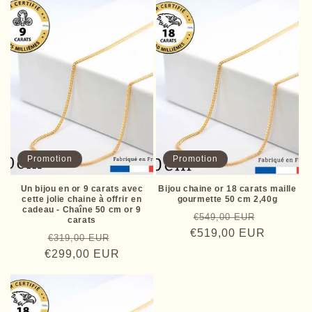
Promotion
Promotion
Un bijou en or 9 carats avec
Bijou chaine or 18 carats maille
cette jolie chaine à offrir en
gourmette 50 cm 2,40g
cadeau - Chaîne 50 cm or 9
Prix
Prix
€549,00 EUR
carats
€519,00 EUR
habituel
promotio
Prix
Prix
€319,00 EUR
€299,00 EUR
habituel
promotionnel