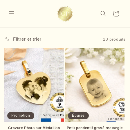
et
passer
au
Panier
contenu
Filtrer et trier
23 produits
Promotion
Épuisé
Gravure Photo sur Médaillon
Petit pendentif gravé rectangle