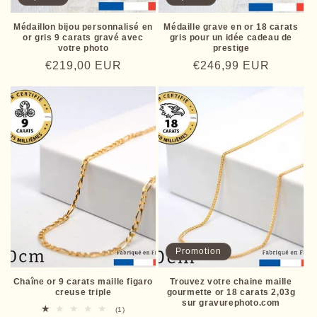
Médaillon bijou personnalisé en
Médaille grave en or 18 carats
or gris 9 carats gravé avec
gris pour un idée cadeau de
votre photo
prestige
Prix
€219,00 EUR
Prix
€246,99 EUR
habituel
habituel
Promotion
Chaîne or 9 carats maille figaro
Trouvez votre chaine maille
creuse triple
gourmette or 18 carats 2,03g
sur gravurephoto.com
1
(1)