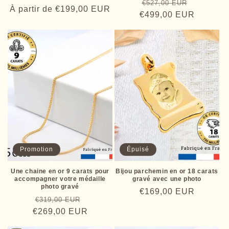
Prix
Prix
total
€527,00 EUR
Prix
À partir de
€199,00 EUR
des
€499,00 EUR
habituel
promotio
critiques
habituel
Promotion
Épuisé
Une chaine en or 9 carats pour
Bijou parchemin en or 18 carats
accompagner votre médaille
gravé avec une photo
photo gravé
Prix
€169,00 EUR
Prix
Prix
€319,00 EUR
habituel
€269,00 EUR
habituel
promotionnel