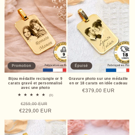
Promotion
Épuisé
Bijou médaille rectangle or 9
Gravure photo sur une médaille
carats gravé et personnalisé
en or 18 carats en idée cadeau
avec une photo
Prix
€379,00 EUR
3
(3)
habituel
total
Prix
Prix
€259,00 EUR
des
critiques
€229,00 EUR
habituel
promotionnel