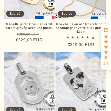
Épuisé
Épuisé
Médaille photo Coeur en or 18
Une chaine en or 18 carats pour
carats gravée avec une photo.
accompagner votre bijou grave -
42 cm
Prix
Prix
€399,00 EUR
1
(1)
€329,00 EUR
habituel
promotionnel
total
Prix
€319,00 EUR
des
critiques
habituel
4.6
Épuisé
Épuisé