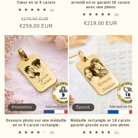
Cœur en or 9 carats
arrondi en or garanti 18 carats
avec une photo
1
(1)
total
3
(3)
Prix
Prix
€279,00 EUR
des
total
Prix
€219,00 EUR
critiques
des
€259,00 EUR
habituel
promotionnel
critiques
habituel
Promotion
Épuisé
Gravure photo sur une médaille
Médaille rectangle or 18 carats
en or 9 carats rectangle.
garanti gravée avec une photo.
5
1
(5)
(1)
total
total