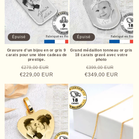
Épuisé
Épuisé
Gravure d'un bijou en or gris 9
Grand médaillon tonneau or gris
carats pour une idee cadeau de
18 carats gravé avec votre
prestige.
photo
Prix
Prix
Prix
Prix
€279,00 EUR
€399,00 EUR
€229,00 EUR
habituel
promotionnel
€349,00 EUR
habituel
promotio