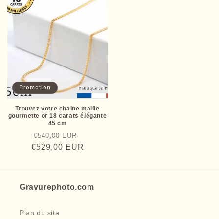
Promotion
Trouvez votre chaine maille
gourmette or 18 carats élégante
45 cm
Prix
Prix
€540,00 EUR
€529,00 EUR
habituel
promotionnel
Gravurephoto.com
Plan du site