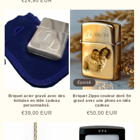
Prix
€24,90 EUR
des
habituel
promotionnel
critiques
habituel
Épuisé
Briquet acier gravé avec des
Briquet Zippo couleur doré fin
Initiales en idée cadeau
gravé avec une photo en idée
personnalisé.
cadeau
Prix
€39,00 EUR
Prix
€50,00 EUR
habituel
habituel