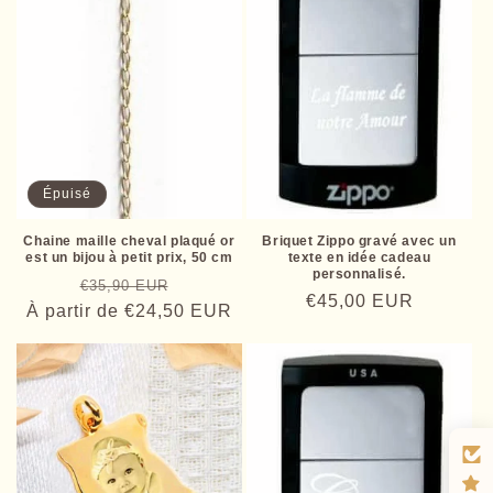
Épuisé
Chaine maille cheval plaqué or
Briquet Zippo gravé avec un
est un bijou à petit prix, 50 cm
texte en idée cadeau
personnalisé.
Prix
Prix
€35,90 EUR
Prix
€45,00 EUR
À partir de
habituel
€24,50 EUR
promotionnel
habituel