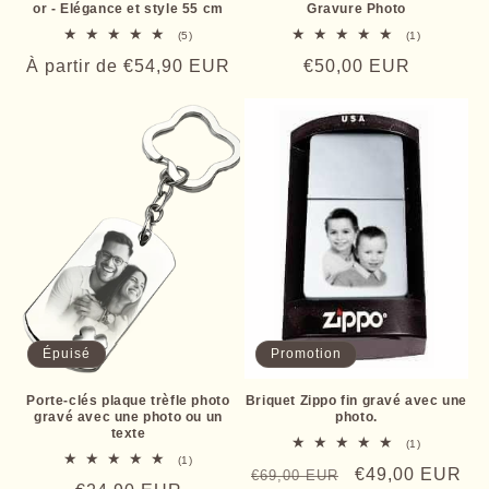
or - Elégance et style 55 cm
Gravure Photo
5
1
(5)
(1)
total
total
Prix
À partir de
€54,90 EUR
Prix
€50,00 EUR
des
des
critiques
critiques
habituel
habituel
Épuisé
Promotion
Porte-clés plaque trèfle photo
Briquet Zippo fin gravé avec une
gravé avec une photo ou un
photo.
texte
1
(1)
total
1
(1)
Prix
Prix
€49,00 EUR
€69,00 EUR
des
total
critiques