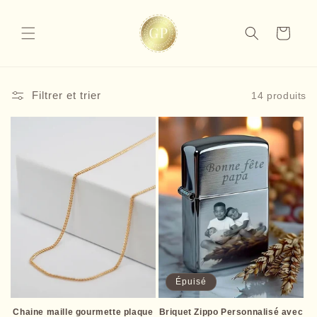
et
passer
au
Panier
contenu
Filtrer et trier
14 produits
Épuisé
Chaine maille gourmette plaque
Briquet Zippo Personnalisé avec