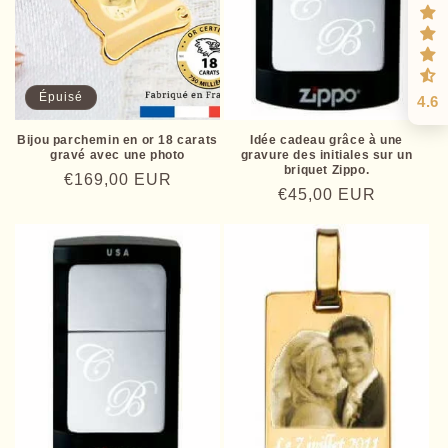
Épuisé
4.6
Bijou parchemin en or 18 carats
Idée cadeau grâce à une
gravé avec une photo
gravure des initiales sur un
briquet Zippo.
Prix
€169,00 EUR
Prix
€45,00 EUR
habituel
habituel