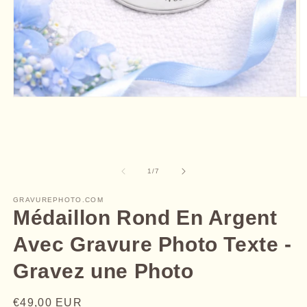
Ouvrir
O
le
le
média
m
1
2
dans
d
une
u
fenêtre
f
de
1
/
7
modale
m
GRAVUREPHOTO.COM
Médaillon Rond En Argent
Avec Gravure Photo Texte -
Gravez une Photo
Prix
€49,00 EUR