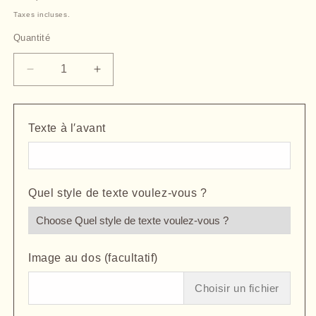
habituel
Taxes incluses.
Quantité
Quantité
Réduire
Augmenter
la
la
quantité
quantité
de
de
Texte à l′avant
Médaillon
Médaillon
Rond
Rond
En
En
Argent
Argent
Quel style de texte voulez-vous ?
Avec
Avec
Gravure
Gravure
Photo
Photo
Texte
Texte
-
-
Image au dos (facultatif)
Gravez
Gravez
une
une
Choisir un fichier
Photo
Photo