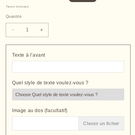
habituel
promotionnel
Taxes incluses.
Quantité
Quantité
Réduire
Augmenter
la
la
quantité
quantité
de
de
Texte à l′avant
coeurs
coeurs
rouge
rouge
gravé
gravé
avec
avec
Quel style de texte voulez-vous ?
une
une
photo
photo
-
-
Médaillon
Médaillon
rond
rond
Image au dos (facultatif)
plaqué
plaqué
or
or
Choisir un fichier