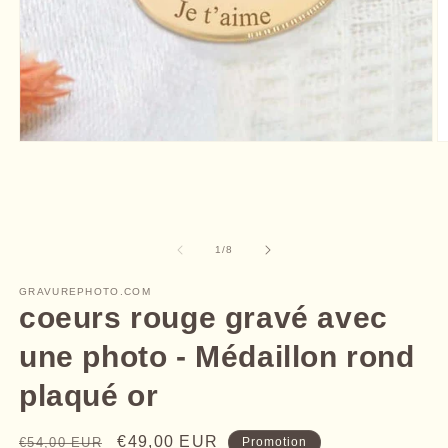
Ouvrir
O
le
le
média
m
1
2
dans
d
une
u
fenêtre
f
de
1
/
8
modale
m
GRAVUREPHOTO.COM
coeurs rouge gravé avec
une photo - Médaillon rond
plaqué or
Prix
Prix
€49,00 EUR
€54,00 EUR
Promotion