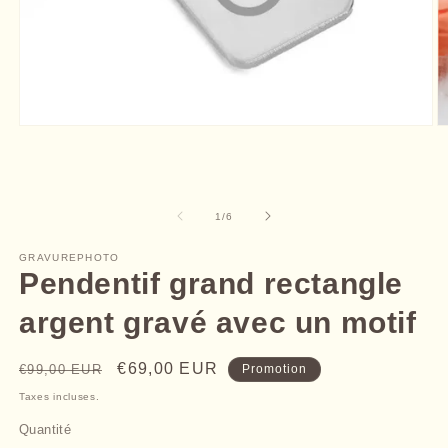
Ouvrir
O
le
le
média
m
1
2
dans
d
une
u
de
1
/
6
fenêtre
f
modale
m
GRAVUREPHOTO
Pendentif grand rectangle
argent gravé avec un motif
Prix
Prix
€69,00 EUR
€99,00 EUR
Promotion
habituel
promotionnel
Taxes incluses.
Quantité
Quantité