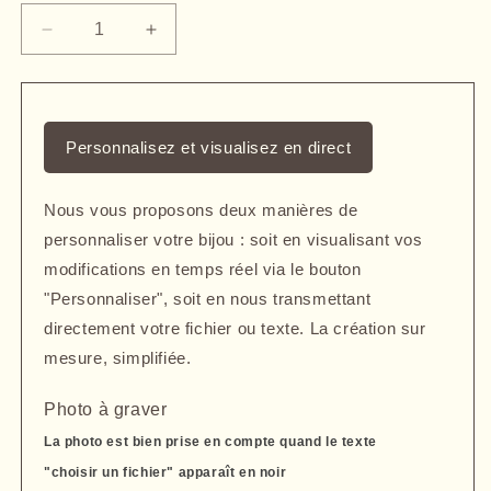
Réduire
Augmenter
la
la
quantité
quantité
de
de
Pendentif
Pendentif
Personnalisez et visualisez en direct
grand
grand
rectangle
rectangle
argent
argent
Nous vous proposons deux manières de
gravé
gravé
personnaliser votre bijou : soit en visualisant vos
avec
avec
un
un
modifications en temps réel via le bouton
motif
motif
"Personnaliser", soit en nous transmettant
directement votre fichier ou texte. La création sur
mesure, simplifiée.
Photo à graver
La photo est bien prise en compte quand le texte
"choisir un fichier" apparaît en noir