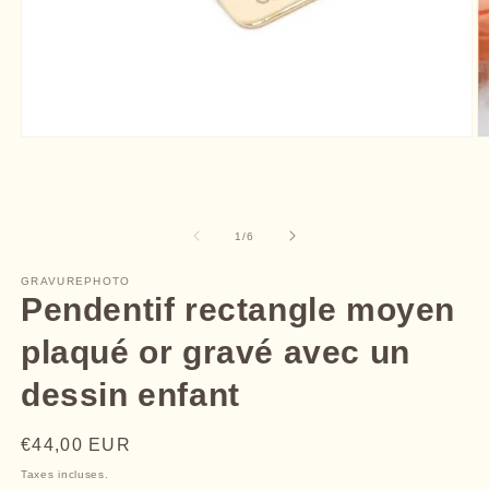
Ouvrir
O
le
le
média
m
1
2
dans
d
une
u
de
1
/
6
fenêtre
f
modale
m
GRAVUREPHOTO
Pendentif rectangle moyen
plaqué or gravé avec un
dessin enfant
Prix
€44,00 EUR
habituel
Taxes incluses.