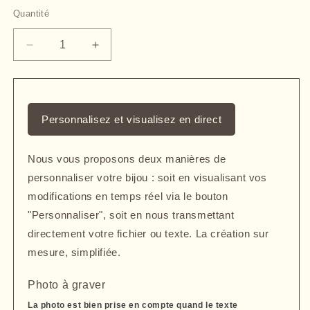
Quantité
Quantité
Réduire
Augmenter
la
la
quantité
quantité
de
de
Pendentif
Pendentif
Personnalisez et visualisez en direct
rectangle
rectangle
moyen
moyen
plaqué
plaqué
Nous vous proposons deux manières de
or
or
personnaliser votre bijou : soit en visualisant vos
gravé
gravé
avec
avec
modifications en temps réel via le bouton
un
un
"Personnaliser", soit en nous transmettant
dessin
dessin
directement votre fichier ou texte. La création sur
enfant
enfant
mesure, simplifiée.
Photo à graver
La photo est bien prise en compte quand le texte