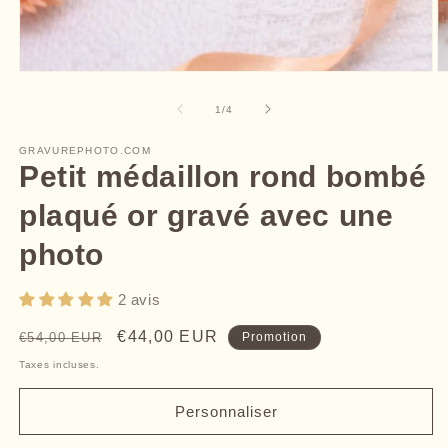
Ouvrir
O
le
le
média
m
de
1
/
4
1
2
dans
d
une
GRAVUREPHOTO.COM
u
fenêtre
Petit médaillon rond bombé
f
modale
m
plaqué or gravé avec une
photo
2 avis
Prix
Prix
€44,00 EUR
€54,00 EUR
Promotion
habituel
promotionnel
Taxes incluses.
Personnaliser