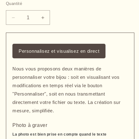
Quantité
Quantité
Réduire
Augmenter
la
la
quantité
quantité
de
de
Petit
Petit
Personnalisez et visualisez en direct
médaillon
médaillon
rond
rond
bombé
bombé
Nous vous proposons deux manières de
plaqué
plaqué
personnaliser votre bijou : soit en visualisant vos
or
or
gravé
gravé
modifications en temps réel via le bouton
avec
avec
"Personnaliser", soit en nous transmettant
une
une
directement votre fichier ou texte. La création sur
photo
photo
mesure, simplifiée.
Photo à graver
La photo est bien prise en compte quand le texte