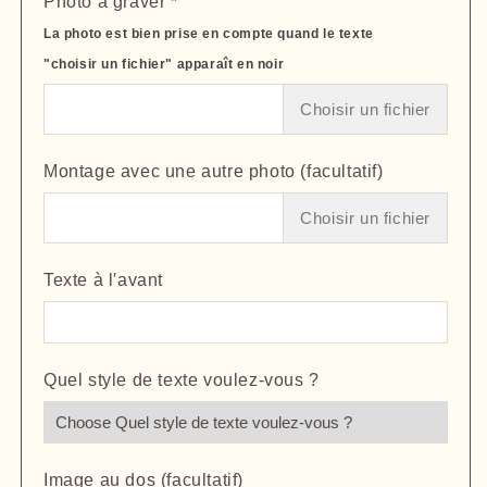
Photo à graver
*
Porte
Porte
clefs
clefs
La photo est bien prise en compte quand le texte
rond
rond
"choisir un fichier" apparaît en noir
photo
photo
grave
grave
Choisir un fichier
Montage avec une autre photo (facultatif)
Choisir un fichier
Texte à l′avant
Quel style de texte voulez-vous ?
Image au dos (facultatif)